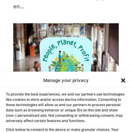
en...
Manage your privacy
To provide the best experiences, we and our partners use technologies
like cookies to store and/or access device information. Consenting to
these technologies will allow us and our partners to process personal
data such as browsing behavior or unique IDs on this site and show
People Planet Profit
(non-) personalized ads. Not consenting or withdrawing consent, may
adversely affect certain features and functions.
by
Eagles Team Experiences
|
Feb 11, 2026
Click below to consent to the above or make granular choices. Your