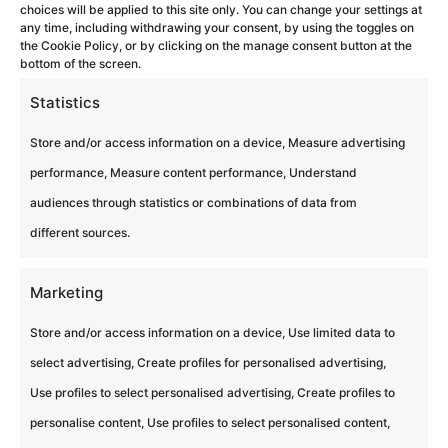
choices will be applied to this site only. You can change your settings at
People Planet Profit Stimuler et
any time, including withdrawing your consent, by using the toggles on
the Cookie Policy, or by clicking on the manage consent button at the
développer la notion RSE au sein de
bottom of the screen.
votre entreprise : prise de décision,
Statistics
respect des engagements, négociation
Store and/or access information on a device, Measure advertising
avec les parties prenantes seront les
performance, Measure content performance, Understand
ingrédients d’une bonne politique RSE.
audiences through statistics or combinations of data from
🏆 Challenge 🌱 RSE 🚀 Jusqu'à 10 000...
different sources.
Marketing
Store and/or access information on a device, Use limited data to
select advertising, Create profiles for personalised advertising,
Use profiles to select personalised advertising, Create profiles to
personalise content, Use profiles to select personalised content,