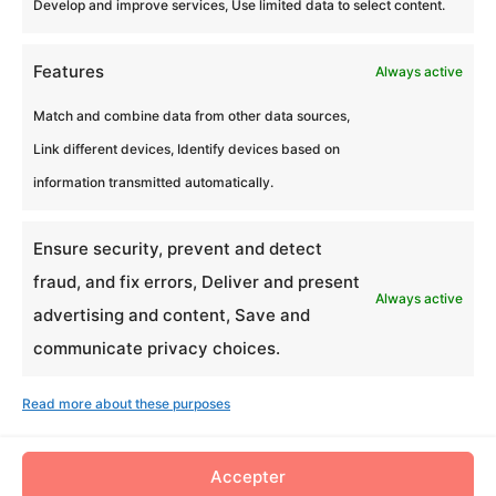
Develop and improve services, Use limited data to select content.
Features
Always active
Match and combine data from other data sources,
Musix for Good
Link different devices, Identify devices based on
information transmitted automatically.
by
Eagles Team Experiences
|
Feb 11, 2026
Musix for Good Réalisez en équipe une
Ensure security, prevent and detect
œuvre musicale collective ! ⭐ Best seller
fraud, and fix errors, Deliver and present
Always active
🎵 Musique ⏱️ 1h30 à...
advertising and content, Save and
communicate privacy choices.
Read more about these purposes
Accepter