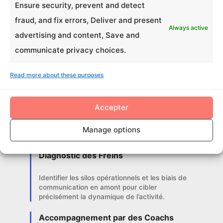
Ensure security, prevent and detect
service du
fraud, and fix errors, Deliver and present
Always active
advertising and content, Save and
changement
communicate privacy choices.
Nous ne concevons pas de simples
Read more about these purposes
parenthèses récréatives, mais de
véritables accélérateurs de
Accepter
performance articulés autour de 3
exigences :
Manage options
Diagnostic des Freins
Identifier les silos opérationnels et les biais de
communication en amont pour cibler
précisément la dynamique de l’activité.
Accompagnement par des Coachs