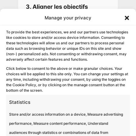
3. Aligner les objectifs
Manage your privacy
À travers des défis de co-construction ou
des rallyes connectés, chaque membre
To provide the best experiences, we and our partners use technologies
prend conscience que sa performance
like cookies to store and/or access device information. Consenting to
individuelle sert directement la réussite
these technologies will allow us and our partners to process personal
macro et la synergie du collectif.
data such as browsing behavior or unique IDs on this site and show
(non-) personalized ads. Not consenting or withdrawing consent, may
SYNERGIE & VISION
adversely affect certain features and functions.
Click below to consent to the above or make granular choices. Your
choices will be applied to this site only. You can change your settings at
any time, including withdrawing your consent, by using the toggles on
the Cookie Policy, or by clicking on the manage consent button at the
bottom of the screen.
La dynamique
Statistics
expérientielle en
Store and/or access information on a device, Measure advertising
performance, Measure content performance, Understand
action
audiences through statistics or combinations of data from