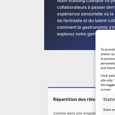
team building culinaire va pl
collaborateurs à passer derr
expérience sensorielle où la 
de l’entraide et du talent col
comment la gastronomie s’in
explorez notre gamme d’
ani
To provid
and/or ac
to proces
personali
and funct
Click bel
site only
the toggl
screen.
Répartition des rôles
Statis
Store a
Comme dans une brigade,