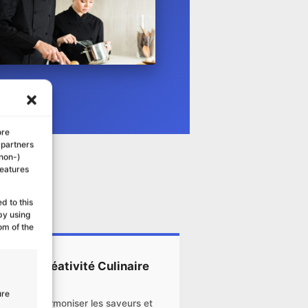
ore
 partners
(non-)
features
d to this
by using
om of the
Créativité Culinaire
ure
Harmoniser les saveurs et