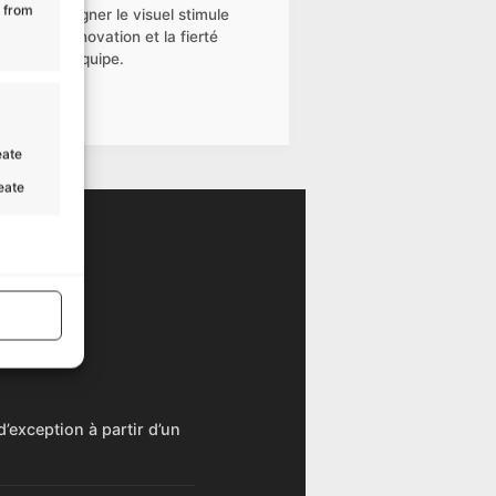
a from
soigner le visuel stimule
l’innovation et la fierté
d’équipe.
eate
reate
sine
s active
’exception à partir d’un