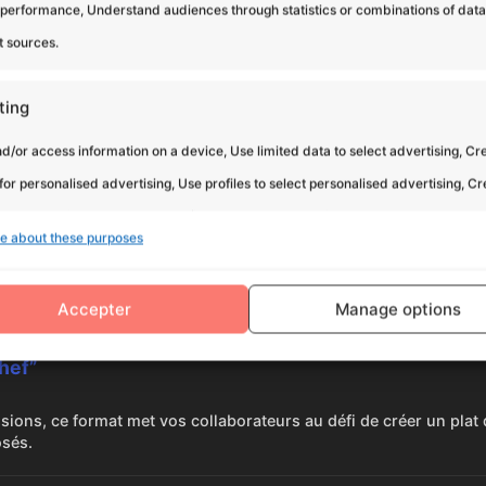
 performance, Understand audiences through statistics or combinations of dat
cuissons et le dressage
demande une organisation
t sources.
La fluidité des échanges est
collective sans faille.
la clé pour éviter les erreurs
sous la pression du “coup de
ting
feu”.
d/or access information on a device, Use limited data to select advertising, Cr
 for personalised advertising, Use profiles to select personalised advertising, C
 to personalise content, Use profiles to select personalised content, Develop and
e about these purposes
services, Use limited data to select content.
 Concepts de Team Building Cui
Accepter
Manage options
res
Alway
nd combine data from other data sources, Link different devices,
hef”
 devices based on information transmitted automatically.
sions, ce format met vos collaborateurs au défi de créer un plat d
osés.
 security, prevent and detect fraud, and fix errors,