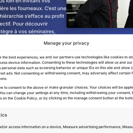
us loin en invitant vos
ière les fourneaux. C’est une
hiérarchie s’efface au profit
lectif. Pour découvrir
tègre à vos séminaires,
mations de team building
.
Manage your privacy
e the best experiences, we and our partners use technologies like cookies to st
cess device information. Consenting to these technologies will allow us and our
s personal data such as browsing behavior or unique IDs on this site and show 
zed ads. Not consenting or withdrawing consent, may adversely affect certain 
Les Leviers de la Brigade
ions.
ow to consent to the above or make granular choices. Your choices will be applie
. You can change your settings at any time, including withdrawing your consent, 
es on the Cookie Policy, or by clicking on the manage consent button at the bott
Gestion du temps
Communication
tics
nd/or access information on a device, Measure advertising performance, Meas
transverse
Maîtriser le timing des