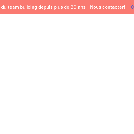
 du team building depuis plus de 30 ans - Nous contacter!
C
✨ Best sellers ✨
Catégories
Tous nos 
z le chef en 
urs de cuisin