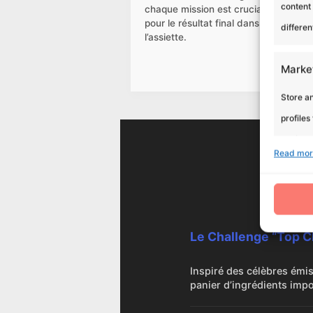
content
chaque mission est cruciale
pour le résultat final dans
differen
l’assiette.
Marke
Store an
profiles
profiles
Read mor
improve 
Nos
Featu
Match a
Le Challenge “Top C
Identify
Inspiré des célèbres émis
panier d’ingrédients imp
Ensure