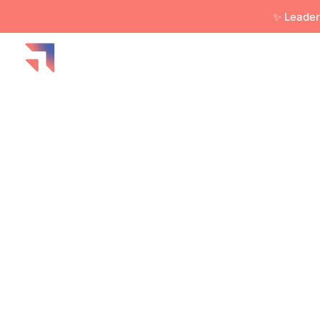
✨ Leader
Réveille
un co