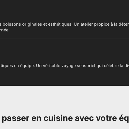
r and present advertising and content, Save and
Alway
nicate privacy choices.
boissons originales et esthétiques. Un atelier propice à la déten
rnée.
iques en équipe. Un véritable voyage sensoriel qui célèbre la div
à passer en cuisine avec votre éq