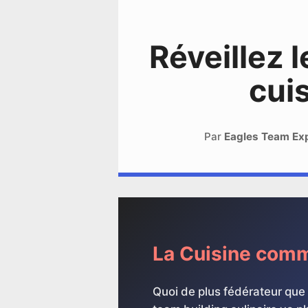
Réveillez 
cuis
Par
Eagles Team Ex
La Cuisine com
Quoi de plus fédérateur que