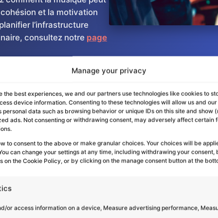
a cohésion et la motivation
lanifier l’infrastructure
inaire, consultez notre
page
Manage your privacy
e the best experiences, we and our partners use technologies like cookies to st
cess device information. Consenting to these technologies will allow us and our
ez le concept du team-building
s personal data such as browsing behavior or unique IDs on this site and show 
zed ads. Not consenting or withdrawing consent, may adversely affect certain 
ions.
ow to consent to the above or make granular choices. Your choices will be applie
. You can change your settings at any time, including withdrawing your consent, 
es on the Cookie Policy, or by clicking on the manage consent button at the bott
mme vecteur d’émotions et de partage, le team-building mu
et musical commun, en les invitant à jouer ensemble, à chan
tics
 être adaptée à différents niveaux de compétence, cette a
n, et favorise la créativité de vos collaborateurs.
nd/or access information on a device, Measure advertising performance, Meas