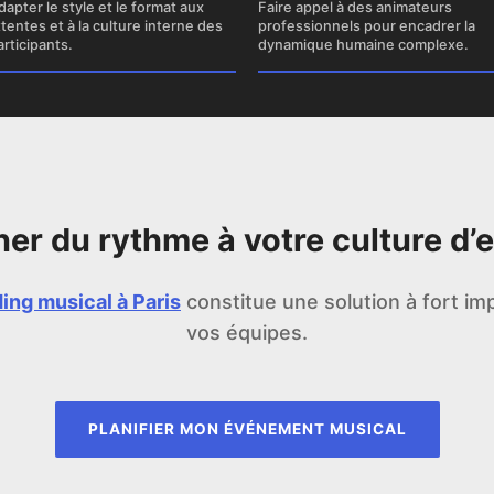
dapter le style et le format aux
Faire appel à des animateurs
ttentes et à la culture interne des
professionnels pour encadrer la
articipants.
dynamique humaine complexe.
ner du rythme à votre culture d’e
ing musical à Paris
constitue une solution à fort im
vos équipes.
PLANIFIER MON ÉVÉNEMENT MUSICAL