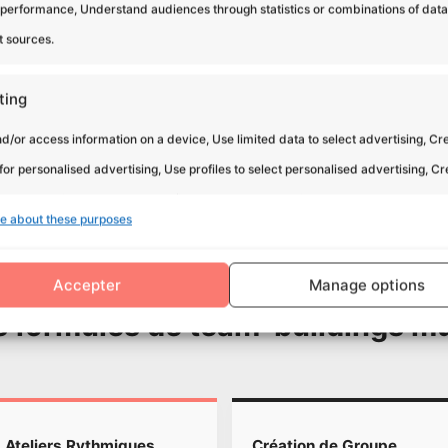
 performance, Understand audiences through statistics or combinations of dat
t sources.
ting
Une flexibilité totale
d/or access information on a device, Use limited data to select advertising, Cr
 se synchroniser
Quel que soit le contexte de v
 for personalised advertising, Use profiles to select personalised advertising, C
En suivant le même rythme,
d’activité), nos ateliers de 
onfiance mutuelle et
rock s’intègrent parfaitemen
 to personalise content, Use profiles to select personalised content, Develop and
employeur.
e about these purposes
services, Use limited data to select content.
Accepter
Manage options
res
Alway
s formules de team-buildings m
nd combine data from other data sources, Link different devices,
 devices based on information transmitted automatically.
 security, prevent and detect fraud, and fix errors,
Ateliers Rythmiques
Création de Groupe