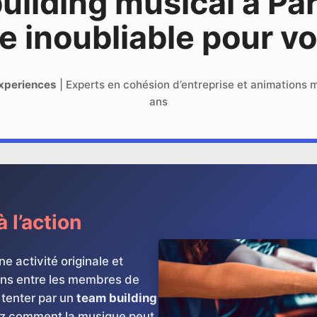
ilding musical à Par
e inoubliable pour vo
xperiences
| Experts en cohésion d’entreprise et animations 
ans
 l’action
e activité originale et
iens entre les membres de
 tenter par un
team building
z comment la musique peut