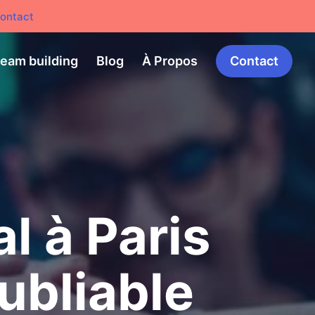
ontact
team building
Blog
À Propos
Contact
l à Paris
ubliable