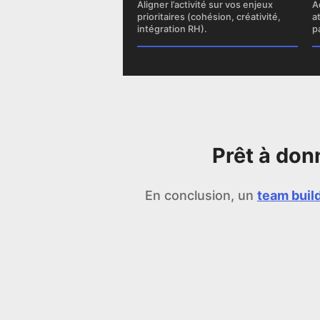
Aligner l’activité sur vos enjeux
A
prioritaires (cohésion, créativité,
a
intégration RH).
p
Prêt à don
En conclusion, un
team build