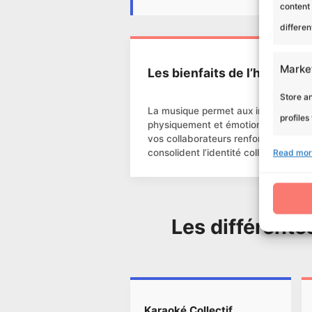
content
differen
Marke
Les bienfaits de l’harmonie
Store an
La musique permet aux individus de
profiles
physiquement et émotionnellement. 
vos collaborateurs renforcent leur c
profiles
consolident l’identité collective.
Read mor
improve 
Featu
Les différente
Match a
Identify
Ensure
Karaoké Collectif