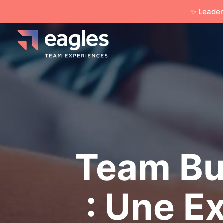
✨ Leader
Team Bui
: Une E