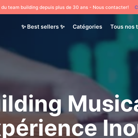
 du team building depuis plus de 30 ans - Nous contacter!
C
✨ Best sellers ✨
Catégories
Tous nos 
lding Musica
xpérience Ino