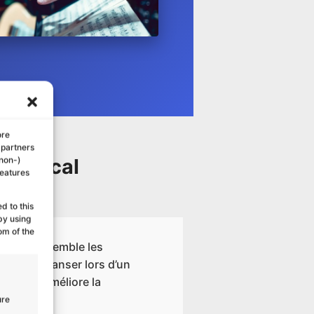
ore
 partners
 musical
(non-)
features
d to this
by using
om of the
sical rassemble les
ter ou à danser lors d’un
pproche améliore la
ure