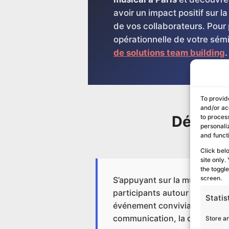
avoir un impact positif sur l
de vos collaborateurs. Pour p
opérationnelle de votre sém
de solutions team building
.
To provid
and/or ac
Découvr
to proces
personali
and funct
Click bel
site only
the toggl
screen.
S’appuyant sur la musique co
participants autour d’un proj
Statis
événement convivial. Pouvant
communication, la collaboratio
Store a