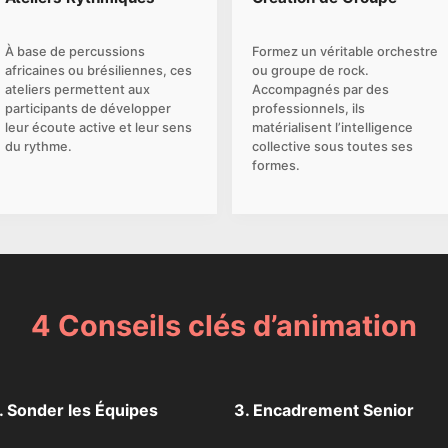
r and present advertising and content, Save and
Alway
nicate privacy choices.
À base de percussions
Formez un véritable orchestre
africaines ou brésiliennes, ces
ou groupe de rock.
ateliers permettent aux
Accompagnés par des
participants de développer
professionnels, ils
leur écoute active et leur sens
matérialisent l’intelligence
du rythme.
collective sous toutes ses
formes.
4 Conseils clés d’animation
. Sonder les Équipes
3. Encadrement Senior