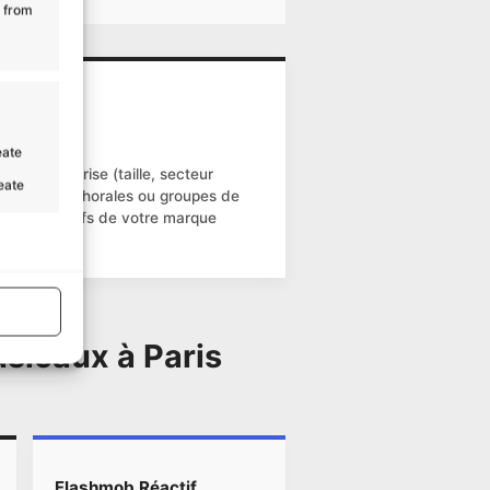
a from
eate
otre entreprise (taille, secteur
reate
percussions, chorales ou groupes de
t aux objectifs de votre marque
s active
usicaux à Paris
Flashmob Réactif