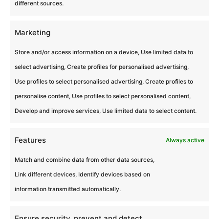
Événementiel La Révolution Humaine des
different sources.
Événements Corporate : Top 10 des
Tendances pour 2027 Par Eagles Team
Marketing
Experiences | Experts de l’ingénierie
Store and/or access information on a device, Use limited data to
événementielle, de l’engagement des
select advertising, Create profiles for personalised advertising,
collectifs et des dynamiques
Use profiles to select personalised advertising, Create profiles to
immersives...
personalise content, Use profiles to select personalised content,
Develop and improve services, Use limited data to select content.
Features
Always active
Match and combine data from other data sources,
Link different devices, Identify devices based on
information transmitted automatically.
Les activités expérientielles pour développer
Ensure security, prevent and detect