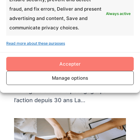
l’intelligence collective de votre entreprise
fraud, and fix errors, Deliver and present
Always active
advertising and content, Save and
by
Louise Revert
|
May 28, 2026
|
RSE
communicate privacy choices.
Actualités | Écosystème RH &
Événementiel Les activités
Read more about these purposes
expérientielles pour développer
l’intelligence collective de votre
Accepter
entreprise Par Eagles Team Experiences
Manage options
| Spécialistes de la transformation
managériale et de la pédagogie par
l’action depuis 30 ans La...