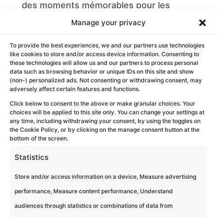
des moments mémorables pour les
autres. Alors, de temps...
Manage your privacy
To provide the best experiences, we and our partners use technologies
like cookies to store and/or access device information. Consenting to
these technologies will allow us and our partners to process personal
data such as browsing behavior or unique IDs on this site and show
(non-) personalized ads. Not consenting or withdrawing consent, may
adversely affect certain features and functions.
Click below to consent to the above or make granular choices. Your
choices will be applied to this site only. You can change your settings at
any time, including withdrawing your consent, by using the toggles on
the Cookie Policy, or by clicking on the manage consent button at the
La Révolution Humaine des Événements
bottom of the screen.
Statistics
Corporate : Top 10 des Tendances pour 2027
Store and/or access information on a device, Measure advertising
by
Louise Revert
|
Jun 9, 2026
|
RSE
performance, Measure content performance, Understand
Actualités | Écosystème RH &
audiences through statistics or combinations of data from