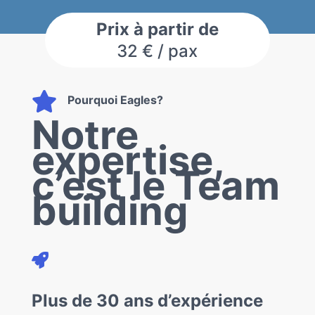
Prix à partir de
32 € / pax

Pourquoi Eagles?
Notre
expertise,
c’est le Team
building

Plus de 30 ans d’expérience