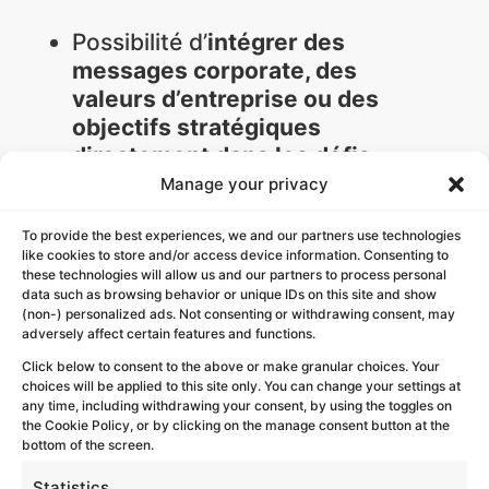
Possibilité d’
intégrer des
messages corporate, des
valeurs d’entreprise ou des
objectifs stratégiques
directement dans les défis.
Lieux variés :
adaptable à
Manage your privacy
n’importe quel quartier ou ville
To provide the best experiences, we and our partners use technologies
(Le Marais, Montmartre,
like cookies to store and/or access device information. Consenting to
Versailles, etc.).
these technologies will allow us and our partners to process personal
Encadrement hybride : les
data such as browsing behavior or unique IDs on this site and show
(non-) personalized ads. Not consenting or withdrawing consent, may
équipes sont autonomes mais
adversely affect certain features and functions.
suivies à distance par des
Click below to consent to the above or make granular choices. Your
“runners” et des Game masters
choices will be applied to this site only. You can change your settings at
any time, including withdrawing your consent, by using the toggles on
via un chat intégré pour une
the Cookie Policy, or by clicking on the manage consent button at the
sécurité optimale.
bottom of the screen.
Statistics