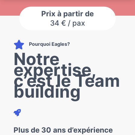
Prix à partir de
34 € / pax

Pourquoi Eagles?
Notre
expertise,
c’est le Team
building

Plus de 30 ans d’expérience