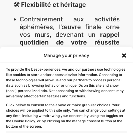
🛠️ Flexibilité et héritage
Contrairement aux activités
éphémères, l’œuvre finale orne
vos murs, devenant un
rappel
quotidien de votre réussite
collective
.
Manage your privacy
Personnalisation maximale : le
design est créé sur mesure pour
To provide the best experiences, we and our partners use technologies
refléter vos valeurs, votre logo
like cookies to store and/or access device information. Consenting to
ou votre vision stratégique.
these technologies will allow us and our partners to process personal
data such as browsing behavior or unique IDs on this site and show
Révélation spectaculaire : Un
(non-) personalized ads. Not consenting or withdrawing consent, may
final théâtral
(dévoilé sous voile)
adversely affect certain features and functions.
qui génère une émotion forte et
Click below to consent to the above or make granular choices. Your
choices will be applied to this site only. You can change your settings at
un sentiment de fierté durable.
any time, including withdrawing your consent, by using the toggles on
the Cookie Policy, or by clicking on the manage consent button at the
bottom of the screen.