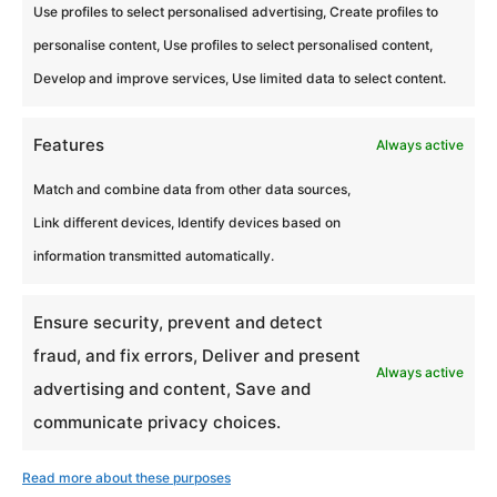
Plus de 30 ans d’expérience
Use profiles to select personalised advertising, Create profiles to
Spécialisée depuis 30 ans dans la
personalise content, Use profiles to select personalised content,
création et l’organisation d’expériences
Develop and improve services, Use limited data to select content.
ludiques en équipe, Eagles Team
Features
Experiences rassemble chaque année
Always active
plus de 20 000 participants en
Match and combine data from other data sources,
présentiel et en remote.
Link different devices, Identify devices based on
information transmitted automatically.

Ensure security, prevent and detect
Une équipe dédiée
fraud, and fix errors, Deliver and present
Always active
Spécialisée depuis 30 ans dans la
advertising and content, Save and
création et l’organisation d’expériences
communicate privacy choices.
ludiques en équipe, Eagles Team
Read more about these purposes
Experiences rassemble chaque année