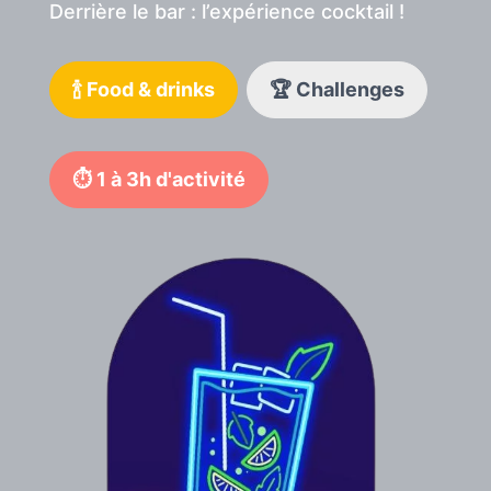
Derrière le bar : l’expérience cocktail !
🍾 Food & drinks
🏆 Challenges
⏱️ 1 à 3h d'activité