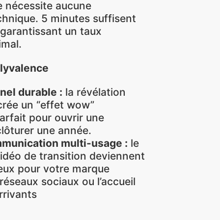
s active
ne nécessite aucune
nique. 5 minutes suffisent
 garantissant un taux
imal.
polyvalence
nel durable :
la révélation
 crée un “effet wow”
arfait pour ouvrir une
lôturer une année.
munication multi-usage :
le
 vidéo de transition deviennent
ieux pour votre marque
réseaux sociaux ou l’accueil
rrivants