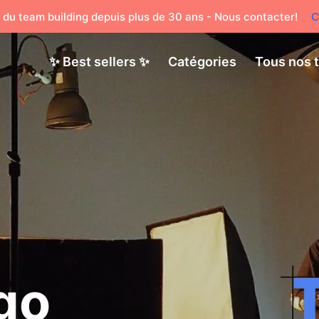
 du team building depuis plus de 30 ans - Nous contacter!
C
✨ Best sellers ✨
Catégories
Tous nos 
go