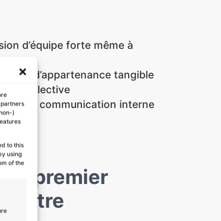
sion d’équipe forte même à
timent d’appartenance tangible
tion collective
ore
pport de communication interne
 partners
(non-)
ant
features
d to this
by using
om of the
: le premier
e votre
ure