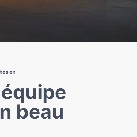
ohésion
 équipe
un beau