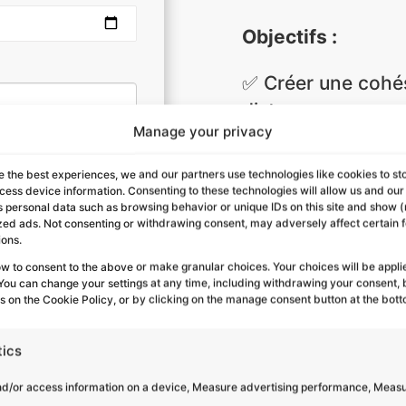
Objectifs :
✅
Créer une cohé
distance
Manage your privacy
✅
Générer un sen
à travers une créa
e the best experiences, we and our partners use technologies like cookies to st
✅ Produire un su
cess device information. Consenting to these technologies will allow us and our
s personal data such as browsing behavior or unique IDs on this site and show 
et externe impact
zed ads. Not consenting or withdrawing consent, may adversely affect certain 
ions.
ow to consent to the above or make granular choices. Your choices will be applie
. You can change your settings at any time, including withdrawing your consent, 
es on the Cookie Policy, or by clicking on the manage consent button at the bott
L’humain 
tics
moteur d
nd/or access information on a device, Measure advertising performance, Meas