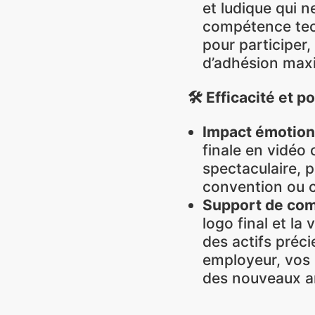
r and present advertising and content, Save and
Alway
et ludique qui 
nicate privacy choices.
compétence tech
pour participer,
d’adhésion max
🛠️ Efficacité et 
Impact é
motion
finale en vidéo
spectaculaire, p
convention ou c
Support de com
logo final et la
des actifs préc
employeur, vos 
des nouveaux a