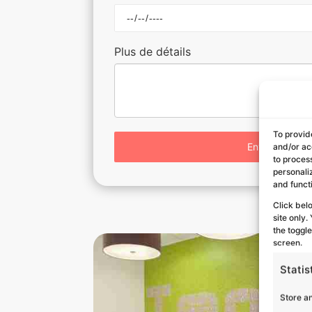
Plus de détails
To provid
Envoyer
and/or ac
to proces
personali
and funct
Click bel
site only
the toggl
screen.
Statis
Store a