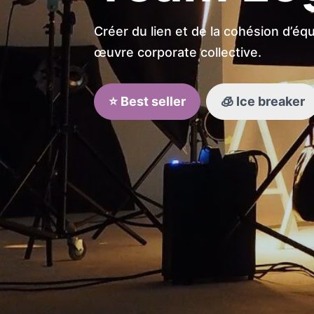
Créer du lien et de la cohésion d’éq
œuvre corporate collective.
⭐ Best seller
🧊 Ice breaker