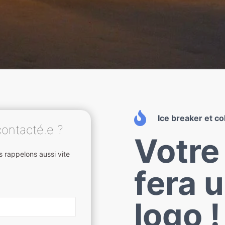

Ice breaker et c
contacté.e ?
Votre
 rappelons aussi vite
fera 
logo !