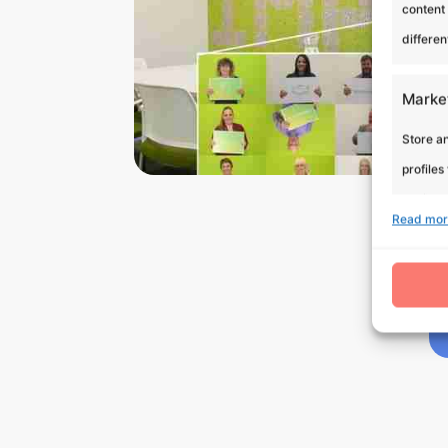
content
differen
Marke
Store an
profiles
profiles
Read mor
improve 
Featu
Match a
Identify
Ensure