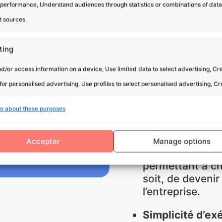
entrepris
 performance, Understand audiences through statistics or combinations of dat
t sources.
Parce que votre e
somme de visages
ting
pixel d’une avent
d/or access information on a device, Use limited data to select advertising, Cr
votre identité coll
 for personalised advertising, Use profiles to select personalised advertising, C
5 min.
 to personalise content, Use profiles to select personalised content, Develop and
e about these purposes
👍 Intégration fl
services, Use limited data to select content.
par pax
Inclusivité total
Accepter
Manage options
res
Alway
distances et les
nd combine data from other data sources, Link different devices,
permettant à ch
soit, de devenir
 devices based on information transmitted automatically.
l’entreprise.
 security, prevent and detect fraud, and fix errors,
Simplicité d’exé