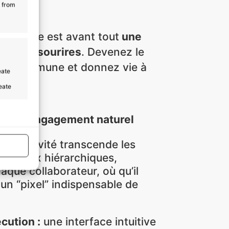
e !
a from
ntreprise est avant tout
une
 et de sourires
. Devenez le
ure commune et donnez vie à
eate
ective !
reate
uide et engagement naturel
e :
l’activité transcende les
s active
 niveaux hiérarchiques,
aque collaborateur, où qu’il
 un “pixel” indispensable de
cution :
une interface intuitive