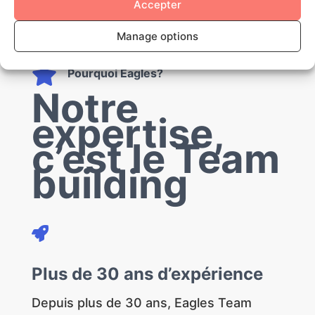
Prix à partir de
Accepter
12 € / pax
Manage options

Pourquoi Eagles?
Notre
expertise,
c’est le Team
building

Plus de 30 ans d’expérience
Depuis plus de 30 ans, Eagles Team