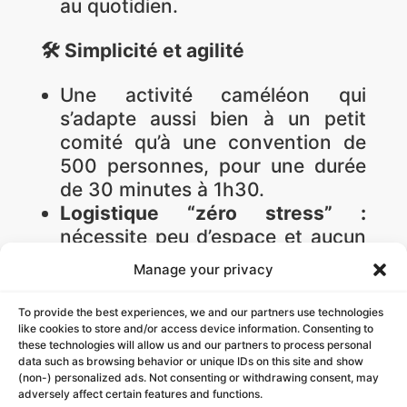
au quotidien.
🛠️ Simplicité et agilité
Une activité caméléon qui
s’adapte aussi bien à un petit
comité qu’à une convention de
500 personnes, pour une durée
de 30 minutes à 1h30.
Logistique “zéro stress” :
nécessite peu d’espace et aucun
équipement technologique, ce
Manage your privacy
qui en fait l’outil idéal pour un
séminaire ou une introduction de
To provide the best experiences, we and our partners use technologies
journée.
like cookies to store and/or access device information. Consenting to
these technologies will allow us and our partners to process personal
data such as browsing behavior or unique IDs on this site and show
(non-) personalized ads. Not consenting or withdrawing consent, may
adversely affect certain features and functions.