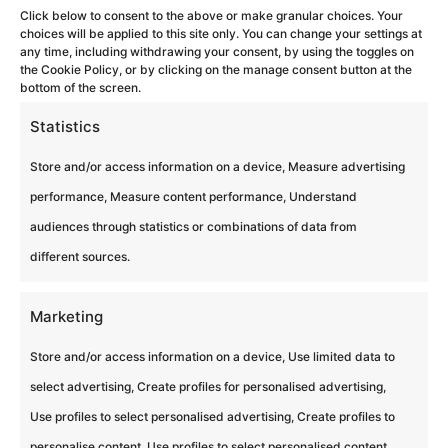
Click below to consent to the above or make granular choices. Your
choices will be applied to this site only. You can change your settings at
any time, including withdrawing your consent, by using the toggles on
the Cookie Policy, or by clicking on the manage consent button at the
bottom of the screen.
Statistics
Cliquez pour accepter les cookies
marketing et activer ce contenu
Store and/or access information on a device, Measure advertising
performance, Measure content performance, Understand
audiences through statistics or combinations of data from
different sources.
Marketing
30-90
Store and/or access information on a device, Use limited data to
select advertising, Create profiles for personalised advertising,
Use profiles to select personalised advertising, Create profiles to
minutes d’activité
personalise content, Use profiles to select personalised content,